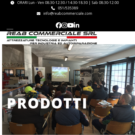
Skip
ORARI Lun - Ven 08:30-12:30 / 14:30-18:30 | Sab 08:30-12:00
051/535389
to
info@reabcommerciale.com
content
Facebook
Instagram
YouTube
LinkedIn
Open
Close
mobile
mobile
menu
menu
PRODOTTI