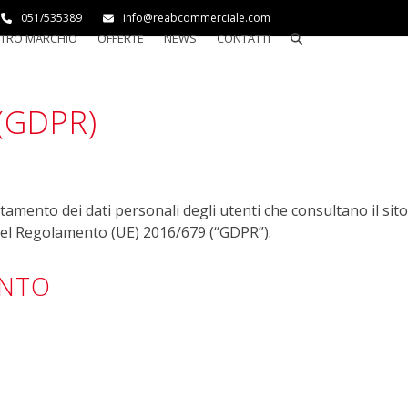
051/535389
info@reabcommerciale.com
STRO MARCHIO
OFFERTE
NEWS
CONTATTI
(GDPR)
tamento dei dati personali degli utenti che consultano il sit
4 del Regolamento (UE) 2016/679 (“GDPR”).
ENTO