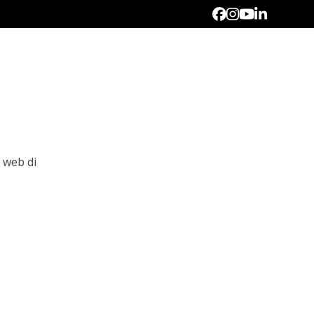
Facebook
Instagram
YouTube
LinkedI
o web di