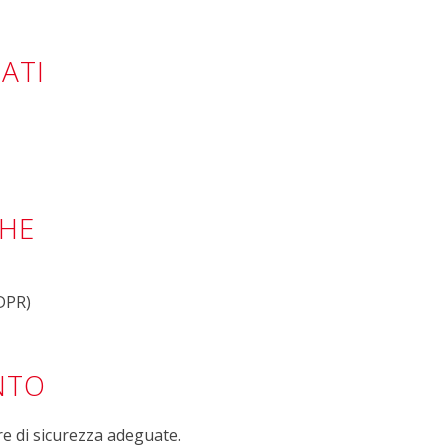
TATI
CHE
GDPR)
NTO
e di sicurezza adeguate.