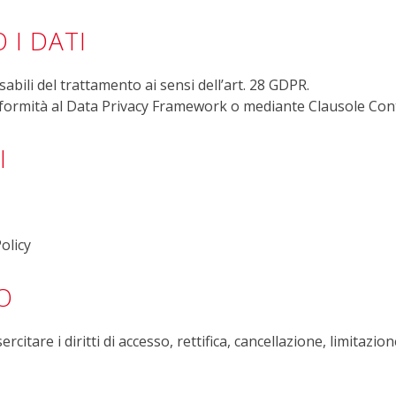
 I DATI
bili del trattamento ai sensi dell’art. 28 GDPR.
formità al Data Privacy Framework o mediante Clausole Cont
I
olicy
TO
citare i diritti di accesso, rettifica, cancellazione, limitazion