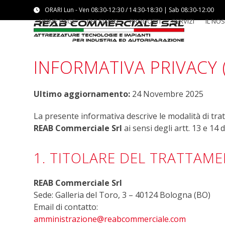
Skip
ORARI Lun - Ven 08:30-12:30 / 14:30-18:30 | Sab 08:30-12:00
to
HOME PAGE
CHI SIAMO
PRODOTTI
SERVIZI
IL NO
content
INFORMATIVA PRIVACY 
Ultimo aggiornamento:
24 Novembre 2025
La presente informativa descrive le modalità di trat
REAB Commerciale Srl
ai sensi degli artt. 13 e 1
1. TITOLARE DEL TRATTAM
REAB Commerciale Srl
Sede: Galleria del Toro, 3 – 40124 Bologna (BO)
Email di contatto:
amministrazione@reabcommerciale.com