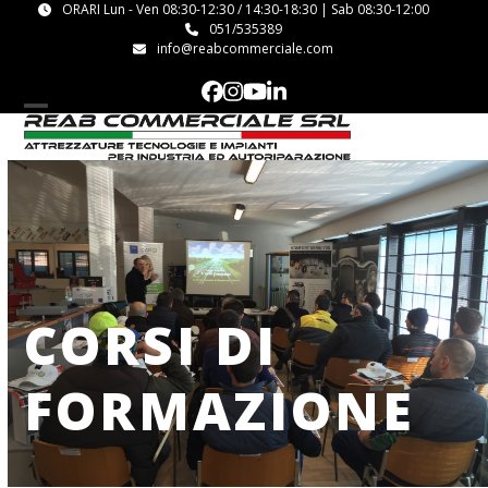
Skip
ORARI Lun - Ven 08:30-12:30 / 14:30-18:30 | Sab 08:30-12:00
051/535389
to
info@reabcommerciale.com
content
Facebook
Instagram
YouTube
LinkedIn
Open
Close
mobile
mobile
menu
menu
CORSI DI
FORMAZIONE