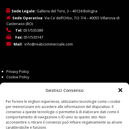
Sede Legale:
Galleria del Toro, 3 – 40124 Bologna
Sede Operativa:
Via Ca’ dell’Orbo, 7/2-7/4 – 40055 Villanova di
Castenaso (BO)
Tel:
051/535389
Fax:
051/530147
Mail:
info@reabcommerciale.com
Privacy Policy
Cookie Policy
Gestisci Consenso
Siamo presenti su:
Per fornire le migliori esperienze, utilizziamo tecnologie come i cookie
per memorizzare e/o accedere alle informazioni del dispositivo. Il
consenso a queste tecnologie ci permetterà di elaborare dati come il
comportamento di navigazione o ID unici su questo sito. Non
acconsentire o ritirare il consenso può influire negativamente su alcune
caratteristiche e funzioni.